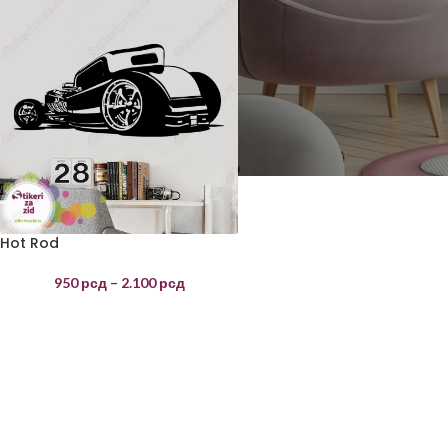
Hot Rod
950
рсд
–
2.100
рсд