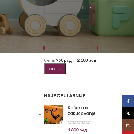
Odaberite kategoriju
FILTRIRAJ PO CENI
Cena:
950 рсд
—
2.100 рсд
FILTER
NAJPOPULARNIJE
Face
Košarkaš
zakucavanje
X
Insta
1.800
рсд
–