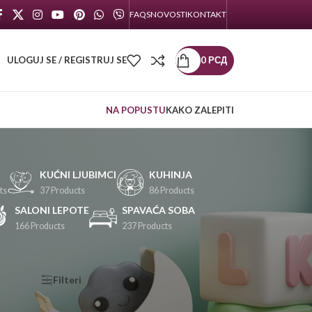
FAQS
NOVOSTI
KONTAKT
ULOGUJ SE / REGISTRUJ SE
0
РСД
NA POPUSTU
KAKO ZALEPITI
KUĆNI LJUBIMCI
KUHINJA
ts
37 Products
86 Products
SALONI LEPOTE
SPAVAĆA SOBA
166 Products
237 Products
KATEGORIJE
Filteri
PROIZVODA