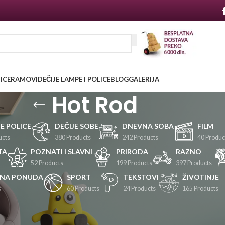
NICE
RAMOVI
DEČIJE LAMPE I POLICE
BLOG
GALERIJA
Hot Rod
JE POLICE
DEČIJE SOBE
DNEVNA SOBA
FILM
ucts
380 Products
242 Products
40 Produc
TA
POZNATI I SLAVNI
PRIRODA
RAZNO
52 Products
199 Products
397 Products
LNA PONUDA
SPORT
TEKSTOVI
ŽIVOTINJE
s
60 Products
24 Products
165 Products
Prikaži
24
36
48