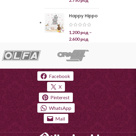
2.750
рсд
Happy Hippo
1.200
рсд
–
2.600
рсд
Facebook
X
Pinterest
WhatsApp
Mail