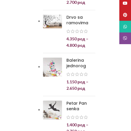
2.700
рсд
YouT
Pinte
Drvo sa
ramovima
What
Viber
4.350
рсд
–
4.800
рсд
Balerina
jednorog
1.150
рсд
–
2.650
рсд
Petar Pan
senka
1.400
рсд
–