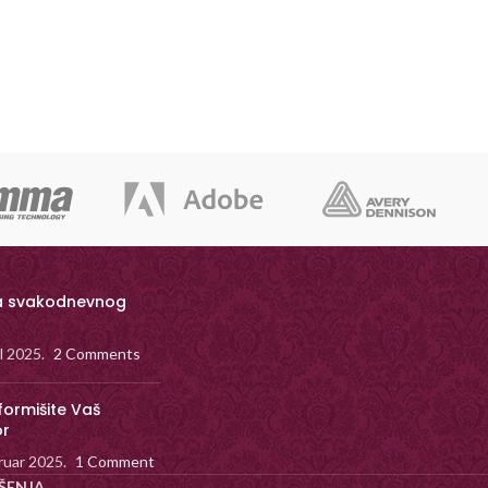
a svakodnevnog
il 2025.
2 Comments
formišite Vaš
or
ruar 2025.
1 Comment
ŠENJA.
.