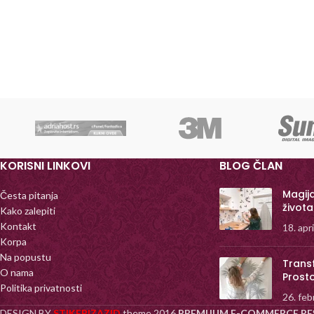
KORISNI LINKOVI
BLOG ČLAN
Magij
Česta pitanja
života
Kako zalepiti
Kontakt
18. apr
Korpa
Na popustu
Trans
O nama
Prost
Politika privatnosti
26. feb
DESIGN BY
STIKERIZAZID
theme
2016
PREMIJUM E-COMMERCE RE