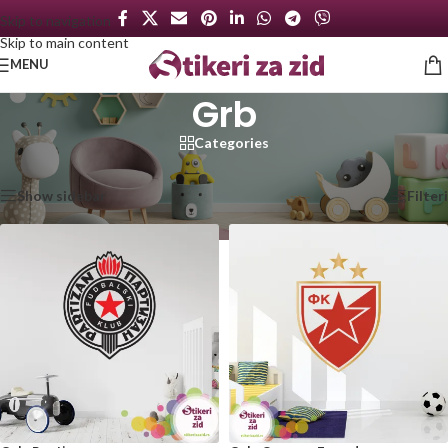
Skip to navigation
Skip to main content
MENU
Grb
Categories
Početna
/
Proizvod označen „Grb“
Prikazano je svih 2 rezultata
Show sidebar
Filteri