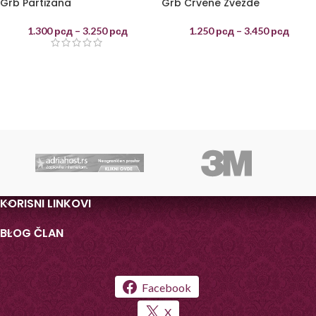
Grb Partizana
Grb Crvene Zvezde
1.300
рсд
–
3.250
рсд
1.250
рсд
–
3.450
рсд
KORISNI LINKOVI
BLOG ČLAN
Facebook
X