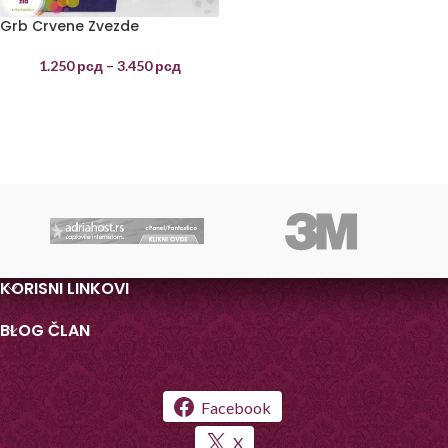
Grb Crvene Zvezde
1.250
рсд
–
3.450
рсд
KORISNI LINKOVI
BLOG ČLAN
Facebook
X