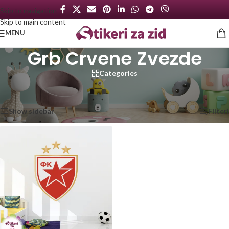
Skip to navigation
Skip to main content
MENU
Grb Crvene Zvezde
Categories
Početna
/
Proizvod označen „Grb Crvene Zvezde“
Prikazan jedan rezultat
Show sidebar
Filteri