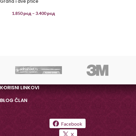
Grana i dve ptice
1.850
рсд
–
3.400
рсд
KORISNI LINKOVI
BLOG ČLAN
Facebook
X