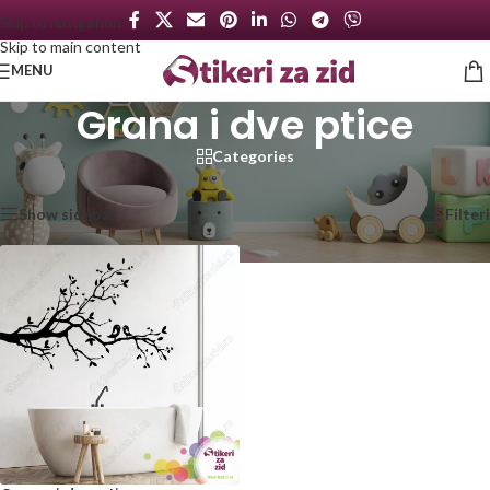
Skip to navigation
Skip to main content
MENU
Grana i dve ptice
Categories
Početna
/
Proizvod označen „Grana i dve ptice“
Prikazan jedan rezultat
Show sidebar
Filteri