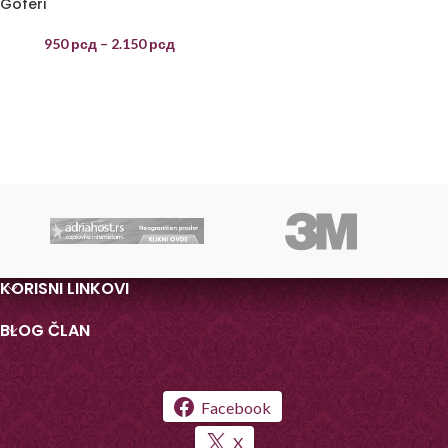
Goferi
950
рсд
–
2.150
рсд
KORISNI LINKOVI
BLOG ČLAN
Facebook
X