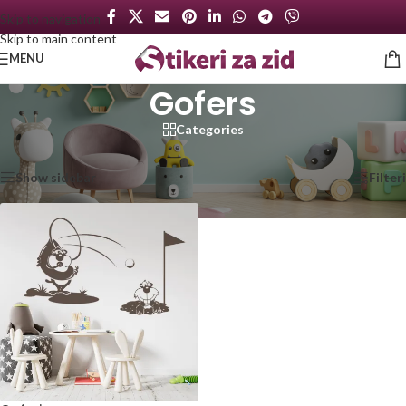
Skip to navigation
Skip to main content
MENU
Gofers
Categories
Početna
/
Proizvod označen „Gofers“
Prikazan jedan rezultat
Show sidebar
Filteri