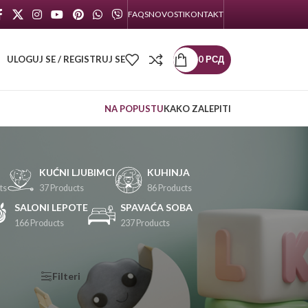
FAQS
NOVOSTI
KONTAKT
ULOGUJ SE / REGISTRUJ SE
0
РСД
NA POPUSTU
KAKO ZALEPITI
KUĆNI LJUBIMCI
KUHINJA
ts
37 Products
86 Products
SALONI LEPOTE
SPAVAĆA SOBA
166 Products
237 Products
KATEGORIJE
Filteri
PROIZVODA