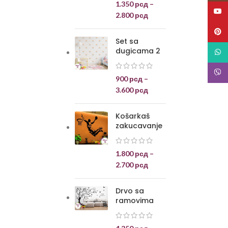
1.350
рсд
–
YouT
2.800
рсд
Pinte
Set sa
dugicama 2
What
Viber
900
рсд
–
3.600
рсд
Košarkaš
zakucavanje
1.800
рсд
–
2.700
рсд
Drvo sa
ramovima