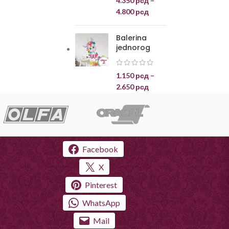
4.350
рсд
–
4.800
рсд
Balerina
jednorog
1.150
рсд
–
2.650
рсд
Facebook
X
Pinterest
WhatsApp
Mail