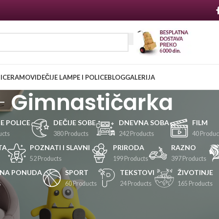
NICE
RAMOVI
DEČIJE LAMPE I POLICE
BLOG
GALERIJA
Gimnastičarka
JE POLICE
DEČIJE SOBE
DNEVNA SOBA
FILM
ucts
380 Products
242 Products
40 Produc
TA
POZNATI I SLAVNI
PRIRODA
RAZNO
52 Products
199 Products
397 Products
LNA PONUDA
SPORT
TEKSTOVI
ŽIVOTINJE
s
60 Products
24 Products
165 Products
Prikaži
24
36
48