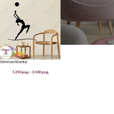
Gimnastičarka
1.250
рсд
–
3.100
рсд