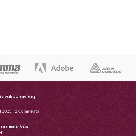
a svakodnevnog
il 2025.
2 Comments
formišite Vaš
or