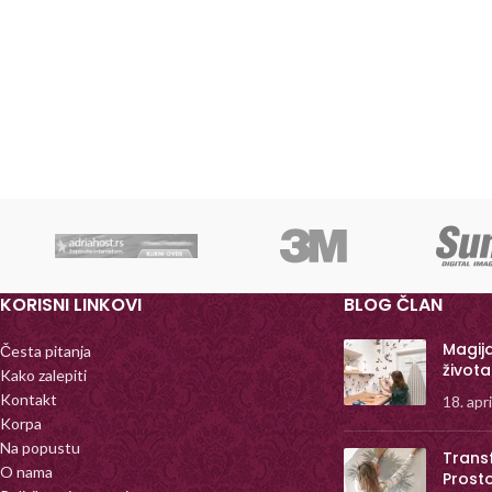
KORISNI LINKOVI
BLOG ČLAN
Magij
Česta pitanja
života
Kako zalepiti
Kontakt
18. apr
Korpa
Na popustu
Trans
O nama
Prost