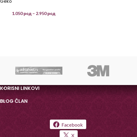
Geko
1.050
рсд
–
2.950
рсд
KORISNI LINKOVI
BLOG ČLAN
Facebook
X