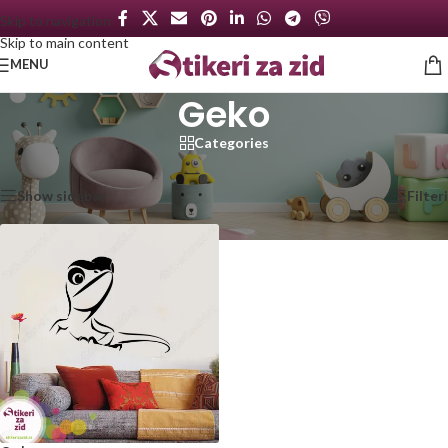
Skip to navigation
Skip to main content
MENU
Geko
Categories
Početna
/
Proizvod označen „Geko“
Prikazan jedan rezultat
Show sidebar
Filteri