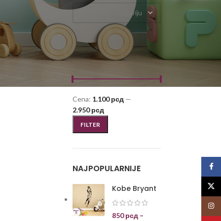
Odaberite kategoriju
FILTRIRAJ PO CENI
Cena:
1.100 рсд
—
2.950 рсд
FILTER
Face
NAJPOPULARNIJE
X
Kobe Bryant
Insta
850
рсд
–