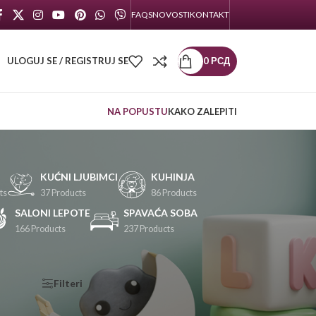
FAQS
NOVOSTI
KONTAKT
ULOGUJ SE / REGISTRUJ SE
0
РСД
NA POPUSTU
KAKO ZALEPITI
KUĆNI LJUBIMCI
KUHINJA
ts
37 Products
86 Products
SALONI LEPOTE
SPAVAĆA SOBA
166 Products
237 Products
KATEGORIJE
Filteri
PROIZVODA