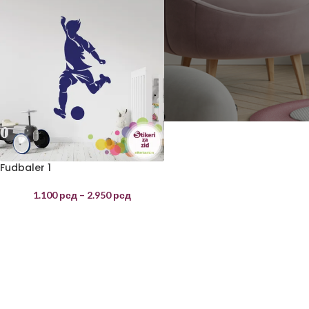
Fudbaler 1
1.100
рсд
–
2.950
рсд