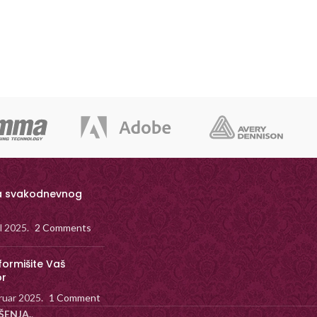
a svakodnevnog
il 2025.
2 Comments
formišite Vaš
or
ruar 2025.
1 Comment
ŠENJA.
.