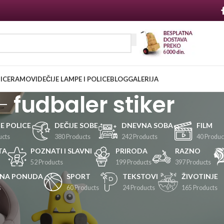
NICE
RAMOVI
DEČIJE LAMPE I POLICE
BLOG
GALERIJA
fudbaler stiker
JE POLICE
DEČIJE SOBE
DNEVNA SOBA
FILM
ucts
380 Products
242 Products
40 Produc
TA
POZNATI I SLAVNI
PRIRODA
RAZNO
52 Products
199 Products
397 Products
LNA PONUDA
SPORT
TEKSTOVI
ŽIVOTINJE
s
60 Products
24 Products
165 Products
Prikaži
24
36
48