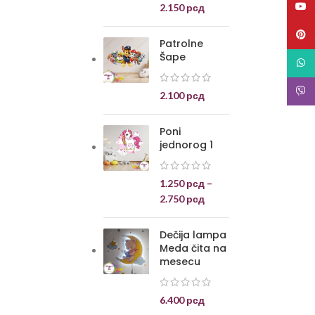
YouT
2.150
рсд
Pinte
Patrolne
Šape
What
Viber
2.100
рсд
Poni
jednorog 1
1.250
рсд
–
2.750
рсд
Dečija lampa
Meda čita na
mesecu
6.400
рсд