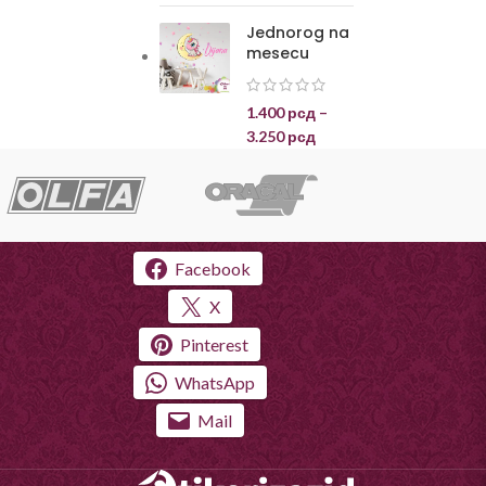
Jednorog na
mesecu
1.400
рсд
–
3.250
рсд
Facebook
X
Pinterest
WhatsApp
Mail