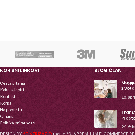
KORISNI LINKOVI
BLOG ČLAN
Magij
Česta pitanja
života
Kako zalepiti
Kontakt
18. apr
Korpa
Na popustu
Trans
O nama
Prost
Politika privatnosti
26. feb
DESIGN BY
STIKERIZAZID
theme
2016
PREMIJUM E-COMMERCE RE