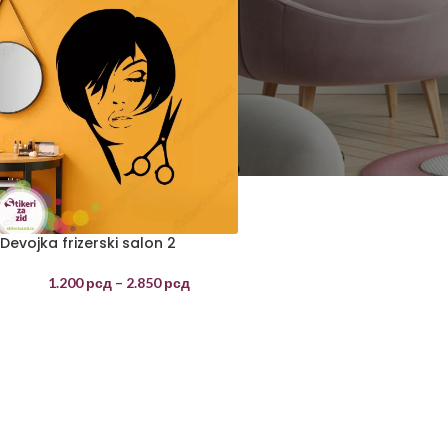
Devojka frizerski salon 2
1.200
рсд
–
2.850
рсд