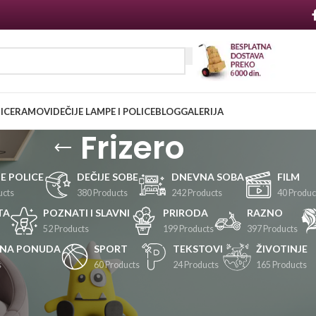
NICE
RAMOVI
DEČIJE LAMPE I POLICE
BLOG
GALERIJA
Frizero
JE POLICE
DEČIJE SOBE
DNEVNA SOBA
FILM
ucts
380 Products
242 Products
40 Produc
TA
POZNATI I SLAVNI
PRIRODA
RAZNO
52 Products
199 Products
397 Products
LNA PONUDA
SPORT
TEKSTOVI
ŽIVOTINJE
s
60 Products
24 Products
165 Products
Prikaži
24
36
48