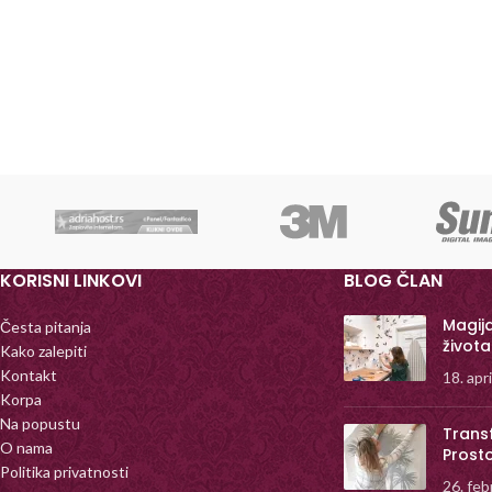
KORISNI LINKOVI
BLOG ČLAN
Magij
Česta pitanja
života
Kako zalepiti
Kontakt
18. apr
Korpa
Na popustu
Trans
O nama
Prost
Politika privatnosti
26. feb