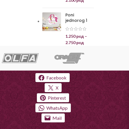
2.100
рсд
Poni
jednorog 1
1.250
рсд
–
2.750
рсд
Facebook
X
Pinterest
WhatsApp
Mail