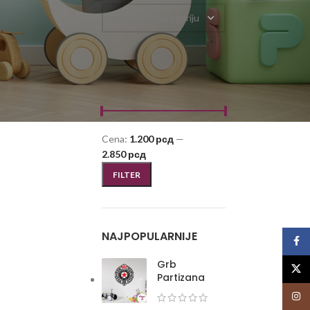
Odaberite kategoriju
FILTRIRAJ PO CENI
Cena:
1.200 рсд
—
2.850 рсд
FILTER
NAJPOPULARNIJE
Face
Grb
X
Partizana
Insta