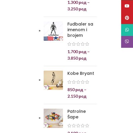
1.300
рсд
–
YouT
3.250
рсд
Pinte
Fudbaler sa
imenom i
What
brojem
Viber
1.700
рсд
–
3.850
рсд
Kobe Bryant
850
рсд
–
2.150
рсд
Patrolne
Šape