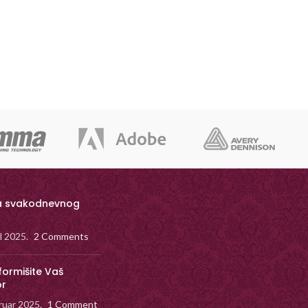
a svakodnevnog
il 2025.
2 Comments
formišite Vaš
or
ruar 2025.
1 Comment