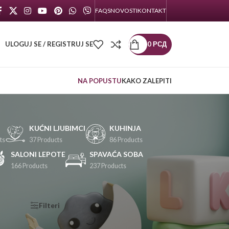
FAQS
NOVOSTI
KONTAKT
ULOGUJ SE / REGISTRUJ SE
0
РСД
NA POPUSTU
KAKO ZALEPITI
KUĆNI LJUBIMCI
KUHINJA
ts
37 Products
86 Products
SALONI LEPOTE
SPAVAĆA SOBA
166 Products
237 Products
KATEGORIJE
Filteri
PROIZVODA