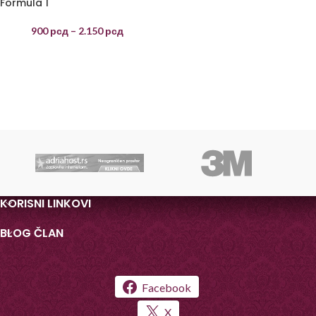
Formula 1
900
рсд
–
2.150
рсд
KORISNI LINKOVI
BLOG ČLAN
Facebook
X