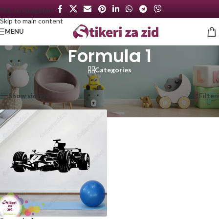
Skip to navigation
Skip to main content
MENU
Formula 1
Categories
Početna
/
Proizvod označen „Formula 1“
Prikazan jedan rezultat
Show sidebar
Filteri