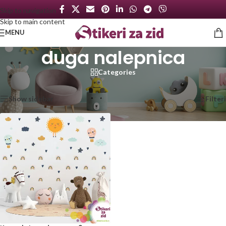
Skip to navigation
Skip to main content
MENU
duga nalepnica
Categories
Početna
/
Proizvod označen „duga nalepnica“
Prikazan jedan rezultat
Show sidebar
Filteri