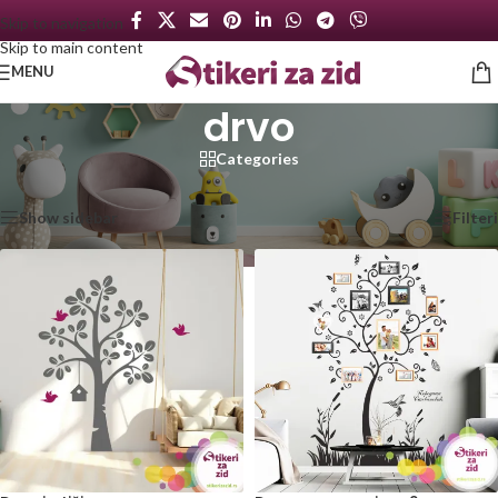
Skip to navigation
Skip to main content
MENU
drvo
Categories
Početna
/
Proizvod označen „drvo“
Prikazano je svih 4 rezultata
Show sidebar
Filteri