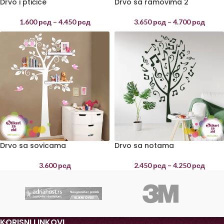
Drvo i ptičice
Drvo sa ramovima 2
1.600
рсд
–
4.450
рсд
3.650
рсд
–
4.700
рсд
Drvo sa sovicama
Drvo sa notama
3.600
рсд
2.450
рсд
–
4.250
рсд
KORISNI LINKOVI