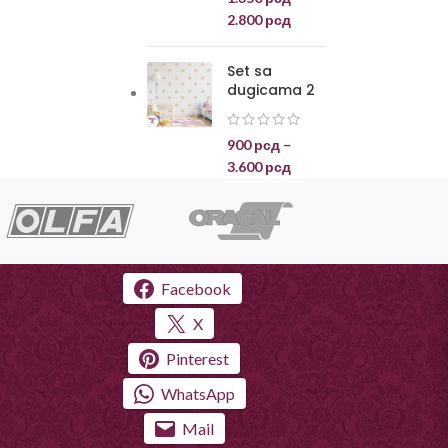
2.800
рсд
Set sa
dugicama 2
900
рсд
–
3.600
рсд
Facebook
X
Pinterest
WhatsApp
Mail