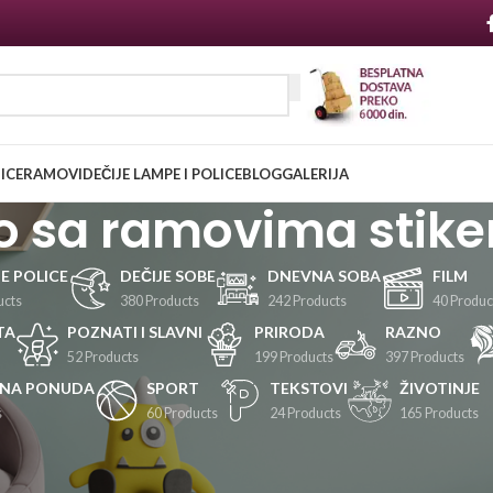
NICE
RAMOVI
DEČIJE LAMPE I POLICE
BLOG
GALERIJA
o sa ramovima stike
JE POLICE
DEČIJE SOBE
DNEVNA SOBA
FILM
ucts
380 Products
242 Products
40 Produc
TA
POZNATI I SLAVNI
PRIRODA
RAZNO
52 Products
199 Products
397 Products
LNA PONUDA
SPORT
TEKSTOVI
ŽIVOTINJE
s
60 Products
24 Products
165 Products
Prikaži
24
36
48