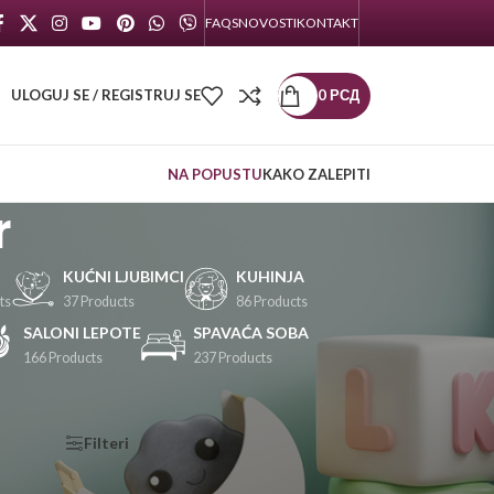
FAQS
NOVOSTI
KONTAKT
ULOGUJ SE / REGISTRUJ SE
0
РСД
NA POPUSTU
KAKO ZALEPITI
r
KUĆNI LJUBIMCI
KUHINJA
ts
37 Products
86 Products
SALONI LEPOTE
SPAVAĆA SOBA
166 Products
237 Products
KATEGORIJE
Filteri
PROIZVODA