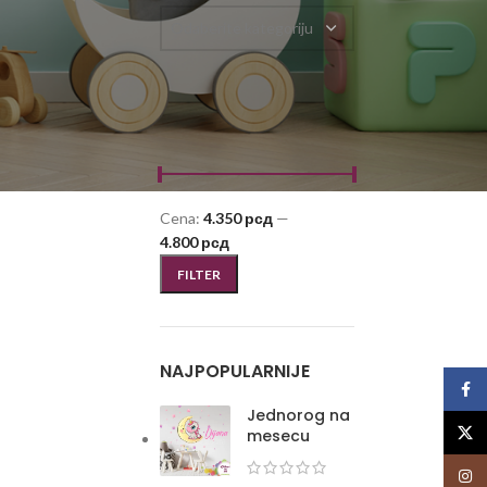
Odaberite kategoriju
FILTRIRAJ PO CENI
Cena:
4.350 рсд
—
4.800 рсд
FILTER
NAJPOPULARNIJE
Face
Jednorog na
X
mesecu
Insta