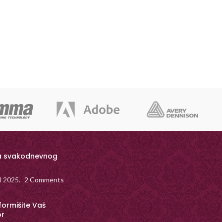
a svakodnevnog
il 2025.
2 Comments
formišite Vaš
or