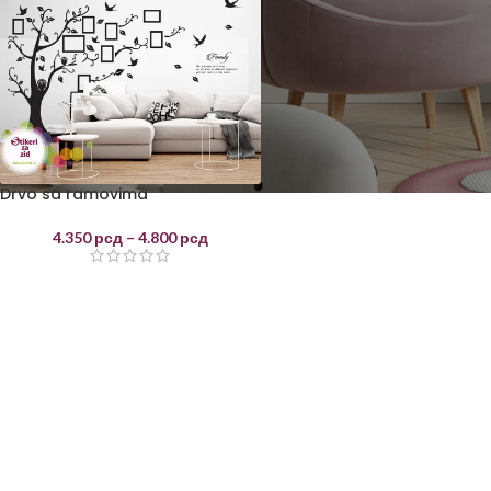
Drvo sa ramovima
4.350
рсд
–
4.800
рсд