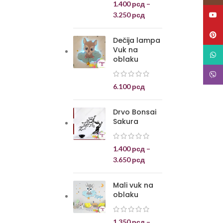
1.400
рсд
–
3.250
рсд
YouT
Pinte
Dečija lampa
Vuk na
What
oblaku
Viber
6.100
рсд
Drvo Bonsai
Sakura
1.400
рсд
–
3.650
рсд
Mali vuk na
oblaku
1.350
рсд
–