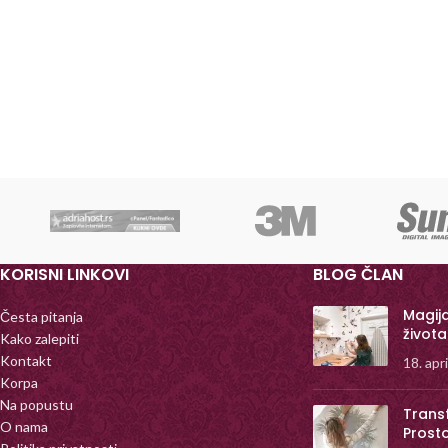
KORISNI LINKOVI
BLOG ČLAN
Magij
Česta pitanja
života
Kako zalepiti
Kontakt
18. apr
Korpa
Na popustu
Trans
O nama
Prost