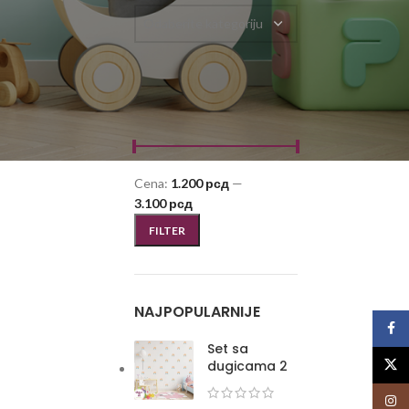
Odaberite kategoriju
FILTRIRAJ PO CENI
Cena:
1.200 рсд
—
3.100 рсд
FILTER
NAJPOPULARNIJE
Face
Set sa
X
dugicama 2
Insta