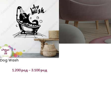
Dog Wash
1.200
рсд
–
3.100
рсд