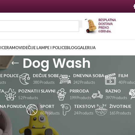
NICE
RAMOVI
DEČIJE LAMPE I POLICE
BLOG
GALERIJA
Dog Wash
JE POLICE
DEČIJE SOBE
DNEVNA SOBA
FILM
ucts
380 Products
242 Products
40 Produc
TA
POZNATI I SLAVNI
PRIRODA
RAZNO
52 Products
199 Products
397 Products
LNA PONUDA
SPORT
TEKSTOVI
ŽIVOTINJE
s
60 Products
24 Products
165 Products
Prikaži
24
36
48