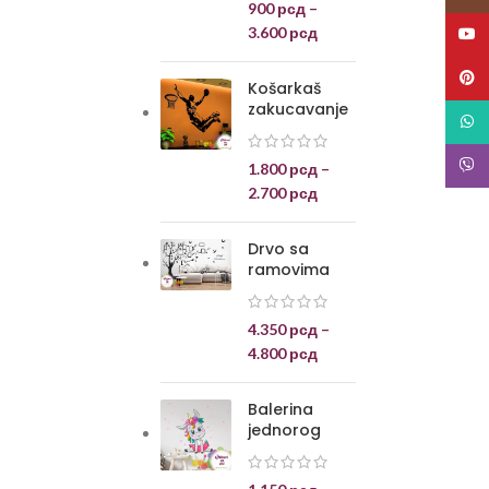
900
рсд
–
3.600
рсд
YouT
Pinte
Košarkaš
zakucavanje
What
Viber
1.800
рсд
–
2.700
рсд
Drvo sa
ramovima
4.350
рсд
–
4.800
рсд
Balerina
jednorog