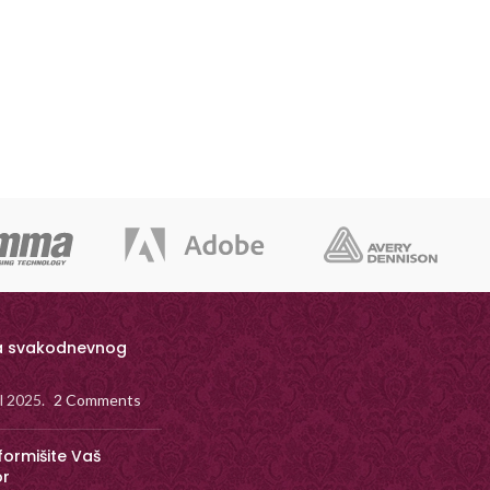
a svakodnevnog
il 2025.
2 Comments
formišite Vaš
or