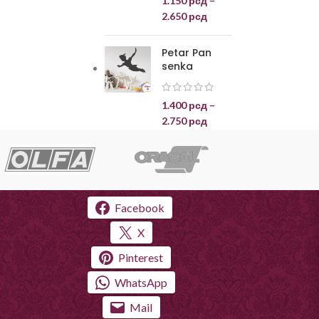
1.150
рсд
–
2.650
рсд
Petar Pan
senka
1.400
рсд
–
2.750
рсд
Facebook
X
Pinterest
WhatsApp
Mail