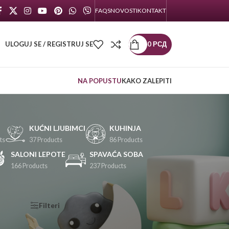
FAQS
NOVOSTI
KONTAKT
ULOGUJ SE / REGISTRUJ SE
0
РСД
NA POPUSTU
KAKO ZALEPITI
KUĆNI LJUBIMCI
KUHINJA
ts
37 Products
86 Products
SALONI LEPOTE
SPAVAĆA SOBA
166 Products
237 Products
KATEGORIJE
Filteri
PROIZVODA