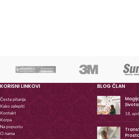
KORISNI LINKOVI
BLOG ČLAN
Magij
Česta pitanja
života
Kako zalepiti
Kontakt
18. apr
Korpa
Na popustu
Trans
O nama
Prost