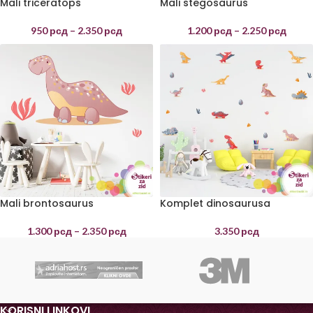
Mali triceratops
Mali stegosaurus
950
рсд
–
2.350
рсд
1.200
рсд
–
2.250
рсд
Mali brontosaurus
Komplet dinosaurusa
1.300
рсд
–
2.350
рсд
3.350
рсд
KORISNI LINKOVI