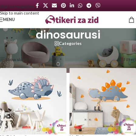
Skip to navigation
Skip to main content
MENU
dinosaurusi
Categories
Početna
/
Proizvod označen „dinosaurusi“
Prikazano je svih 4 rezultata
Show sidebar
Filteri