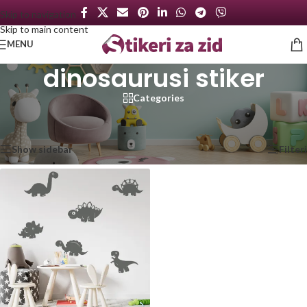
Skip to navigation
Skip to main content
MENU
dinosaurusi stiker
Categories
Početna
/
Proizvod označen „dinosaurusi stiker“
Prikazan jedan rezultat
Show sidebar
Filteri