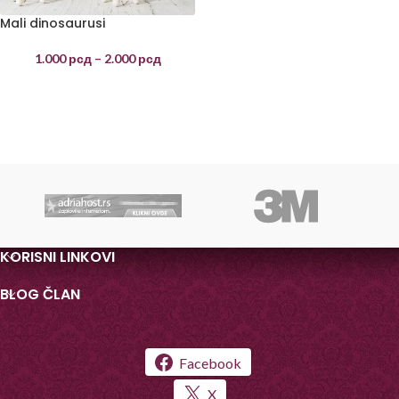
Mali dinosaurusi
1.000
рсд
–
2.000
рсд
KORISNI LINKOVI
BLOG ČLAN
Facebook
X