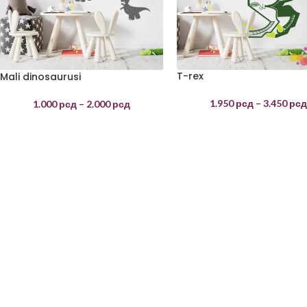
T-rex
Mali dinosaurusi
1.950
рсд
–
3.450
рс
1.000
рсд
–
2.000
рсд