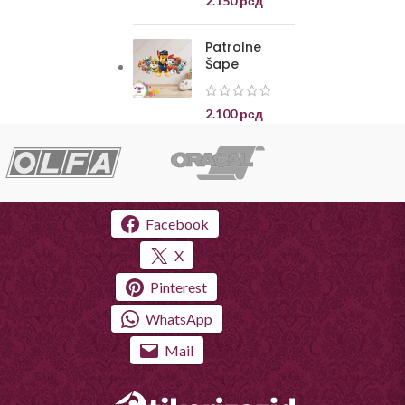
2.150
рсд
Patrolne
Šape
2.100
рсд
Facebook
X
Pinterest
WhatsApp
Mail