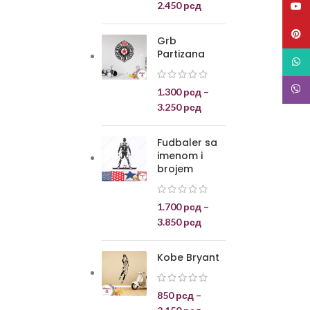
2.450
рсд
YouT
Pinte
Grb
Partizana
What
Viber
1.300
рсд
–
3.250
рсд
Fudbaler sa
imenom i
brojem
1.700
рсд
–
3.850
рсд
Kobe Bryant
850
рсд
–