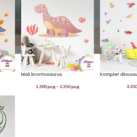
Mali brontosaurus
Komplet dinosa
д
1.300
рсд
–
2.350
рсд
3.35