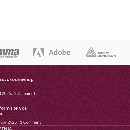
a svakodnevnog
il 2025.
2 Comments
formišite Vaš
or
ruar 2025.
1 Comment
ŠENJA.
.