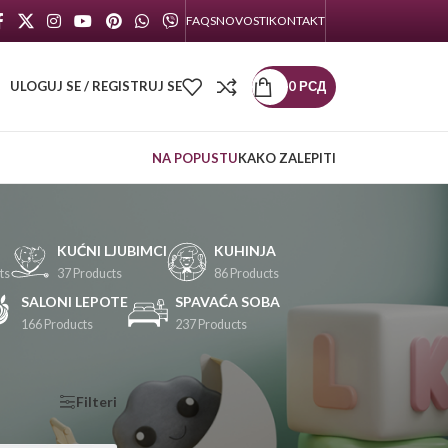
FAQS
NOVOSTI
KONTAKT
ULOGUJ SE / REGISTRUJ SE
0
РСД
NA POPUSTU
KAKO ZALEPITI
KUĆNI LJUBIMCI
KUHINJA
ts
37 Products
86 Products
SALONI LEPOTE
SPAVAĆA SOBA
166 Products
237 Products
KATEGORIJE
Filteri
PROIZVODA