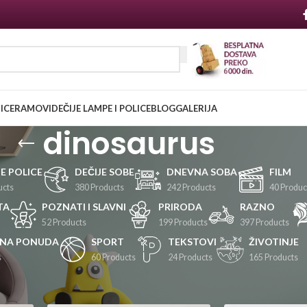
NICE
RAMOVI
DEČIJE LAMPE I POLICE
BLOG
GALERIJA
dinosaurus
JE POLICE
DEČIJE SOBE
DNEVNA SOBA
FILM
ucts
380 Products
242 Products
40 Produc
TA
POZNATI I SLAVNI
PRIRODA
RAZNO
52 Products
199 Products
397 Products
LNA PONUDA
SPORT
TEKSTOVI
ŽIVOTINJE
s
60 Products
24 Products
165 Products
Prikaži
24
36
48