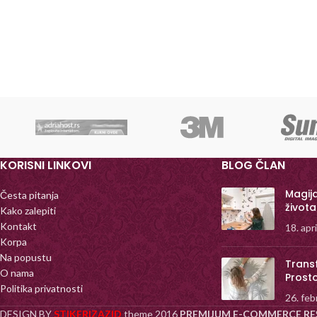
KORISNI LINKOVI
BLOG ČLAN
Magij
Česta pitanja
života
Kako zalepiti
Kontakt
18. apr
Korpa
Na popustu
Trans
O nama
Prost
Politika privatnosti
26. feb
DESIGN BY
STIKERIZAZID
theme
2016
PREMIJUM E-COMMERCE RE