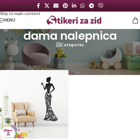
Skip to navigation
Skip to main content
MENU
dama nalepnica
Categories
Početna
/
Proizvod označen „dama nalepnica“
Prikazan jedan rezultat
Show sidebar
Filteri