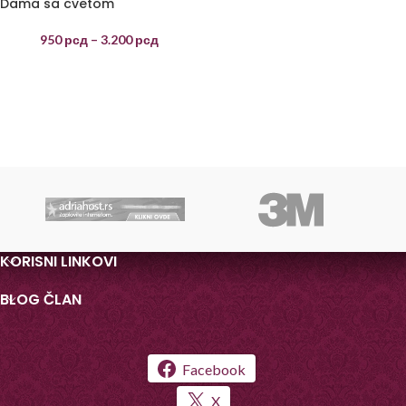
Dama sa cvetom
950
рсд
–
3.200
рсд
KORISNI LINKOVI
BLOG ČLAN
Facebook
X