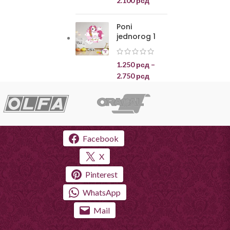
2.100
рсд
Poni
jednorog 1
1.250
рсд
–
2.750
рсд
Facebook
X
Pinterest
WhatsApp
Mail