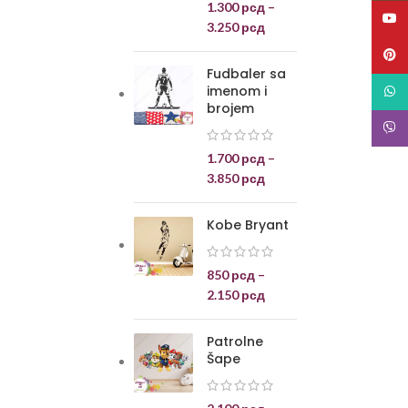
1.300
рсд
–
YouT
3.250
рсд
Pinte
Fudbaler sa
imenom i
What
brojem
Viber
1.700
рсд
–
3.850
рсд
Kobe Bryant
850
рсд
–
2.150
рсд
Patrolne
Šape