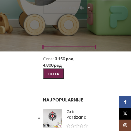
Odaberite kategoriju
FILTRIRAJ PO CENI
Cena:
3.150 рсд
—
4.800 рсд
FILTER
NAJPOPULARNIJE
Face
Grb
X
Partizana
Insta