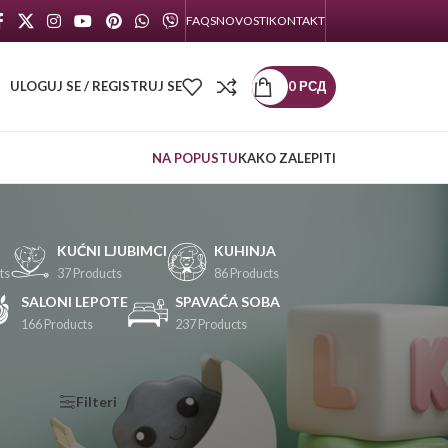
FAQS
NOVOSTI
KONTAKT
ULOGUJ SE / REGISTRUJ SE
0
РСД
NA POPUSTU
KAKO ZALEPITI
KUĆNI LJUBIMCI
KUHINJA
ts
37 Products
86 Products
SALONI LEPOTE
SPAVAĆA SOBA
166 Products
237 Products
KATEGORIJE
Filteri
PROIZVODA