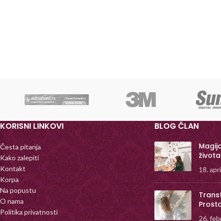
KORISNI LINKOVI
BLOG ČLAN
Magij
Česta pitanja
života
Kako zalepiti
Kontakt
18. apr
Korpa
Na popustu
Trans
O nama
Prost
Politika privatnosti
26. feb