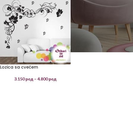
Lozica sa cvećem
3.150
рсд
–
4.800
рсд