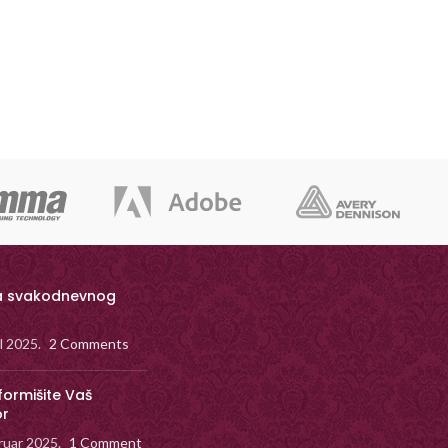
a svakodnevnog
il 2025.
2 Comments
formišite Vaš
or
ruar 2025.
1 Comment