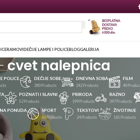
NICE
RAMOVI
DEČIJE LAMPE I POLICE
BLOG
GALERIJA
cvet nalepnica
JE POLICE
DEČIJE SOBE
DNEVNA SOBA
FILM
ucts
380 Products
242 Products
40 Produc
TA
POZNATI I SLAVNI
PRIRODA
RAZNO
52 Products
199 Products
397 Products
LNA PONUDA
SPORT
TEKSTOVI
ŽIVOTINJE
s
60 Products
24 Products
165 Products
Prikaži
24
36
48