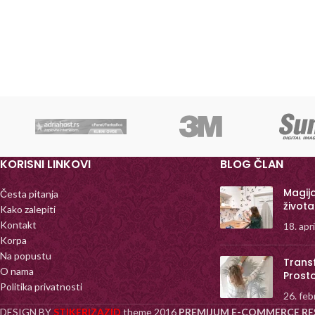
KORISNI LINKOVI
BLOG ČLAN
Magij
Česta pitanja
života
Kako zalepiti
Kontakt
18. apr
Korpa
Na popustu
Trans
O nama
Prost
Politika privatnosti
26. feb
DESIGN BY
STIKERIZAZID
theme
2016
PREMIJUM E-COMMERCE RE