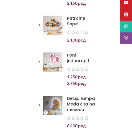
YouT
2.150
рсд
Pinte
Patrolne
Šape
What
Viber
2.100
рсд
Poni
jednorog 1
1.250
рсд
–
2.750
рсд
Dečija lampa
Meda čita na
mesecu
6.400
рсд