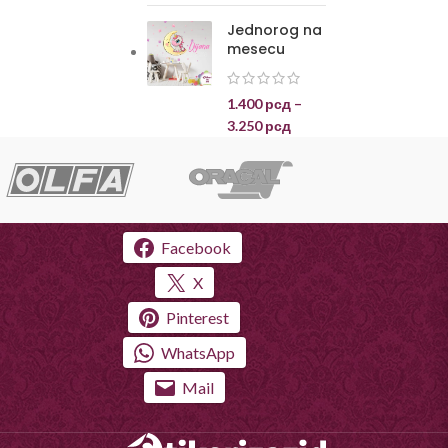
Jednorog na
mesecu
1.400
рсд
–
3.250
рсд
Facebook
X
Pinterest
WhatsApp
Mail