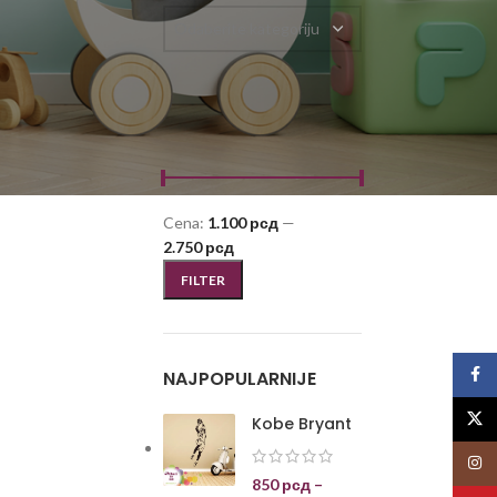
Odaberite kategoriju
FILTRIRAJ PO CENI
Cena:
1.100 рсд
—
2.750 рсд
FILTER
Face
NAJPOPULARNIJE
X
Kobe Bryant
Insta
850
рсд
–