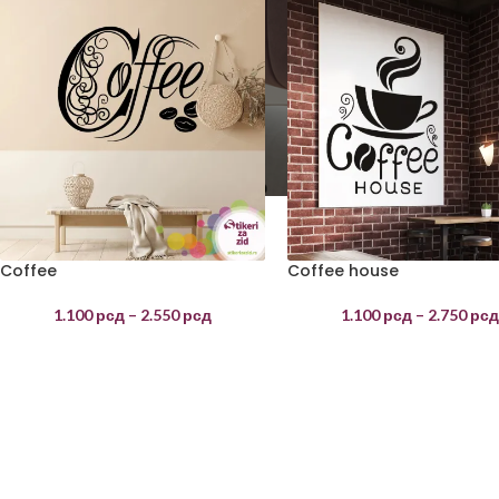
Coffee
Coffee house
1.100
рсд
–
2.550
рсд
1.100
рсд
–
2.750
рс