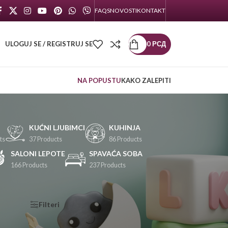
FAQS
NOVOSTI
KONTAKT
ULOGUJ SE / REGISTRUJ SE
0
РСД
NA POPUSTU
KAKO ZALEPITI
KUĆNI LJUBIMCI
KUHINJA
ts
37 Products
86 Products
SALONI LEPOTE
SPAVAĆA SOBA
166 Products
237 Products
KATEGORIJE
Filteri
PROIZVODA