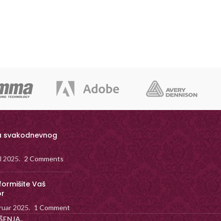
a svakodnevnog
il 2025.
2 Comments
formišite Vaš
or
ruar 2025.
1 Comment
ŠENJA.
.