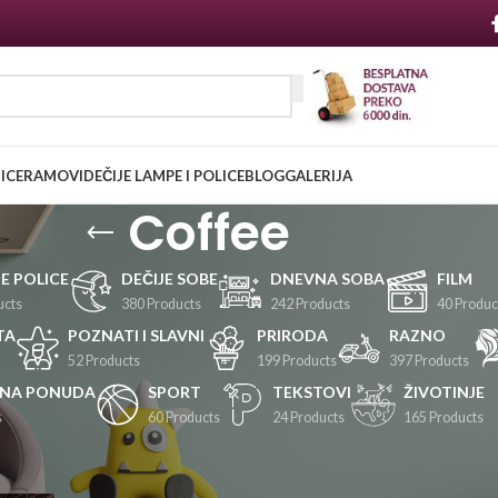
NICE
RAMOVI
DEČIJE LAMPE I POLICE
BLOG
GALERIJA
Coffee
JE POLICE
DEČIJE SOBE
DNEVNA SOBA
FILM
ucts
380 Products
242 Products
40 Produc
TA
POZNATI I SLAVNI
PRIRODA
RAZNO
52 Products
199 Products
397 Products
LNA PONUDA
SPORT
TEKSTOVI
ŽIVOTINJE
s
60 Products
24 Products
165 Products
Prikaži
24
36
48