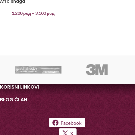
Afro snaga
1.200
рсд
–
3.100
рсд
KORISNI LINKOVI
BLOG ČLAN
Facebook
X