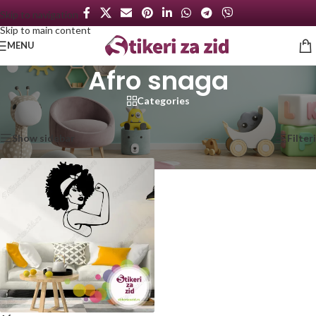
Skip to navigation
Skip to main content
MENU
Afro snaga
Categories
Početna
/
Proizvod označen „Afro snaga“
Prikazan jedan rezultat
Show sidebar
Filteri