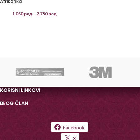
Afrikanka
1.050
рсд
–
2.750
рсд
KORISNI LINKOVI
BLOG ČLAN
Facebook
X