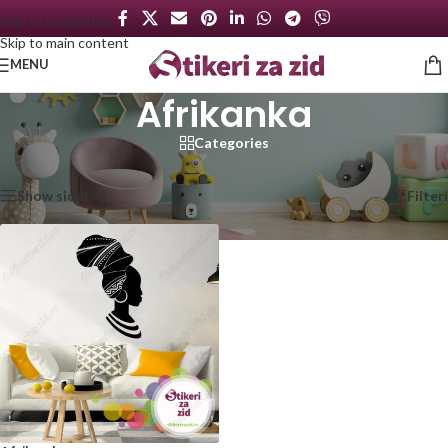
Skip to navigation
Skip to main content
MENU
Afrikanka
Categories
Početna
/
Proizvod označen „Afrikanka“
Prikazan jedan rezultat
Show sidebar
Filteri