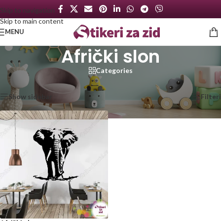
Skip to navigation
Skip to main content
MENU
Afrički slon
Categories
Početna
/
Proizvod označen „Afrički slon“
Prikazan jedan rezultat
Show sidebar
Filteri