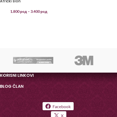
Afrički slon
1.800
рсд
–
3.400
рсд
KORISNI LINKOVI
BLOG ČLAN
Facebook
X