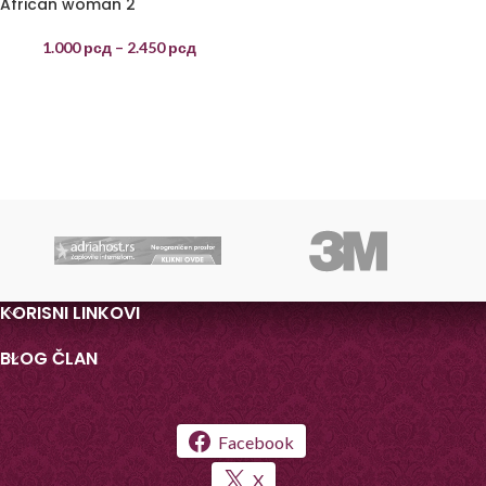
African woman 2
1.000
рсд
–
2.450
рсд
KORISNI LINKOVI
BLOG ČLAN
Facebook
X