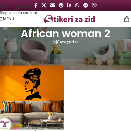
Skip to navigation
Skip to main content
MENU
African woman 2
Categories
Početna
/
Proizvod označen „African woman 2“
Prikazan jedan rezultat
Show sidebar
Filteri