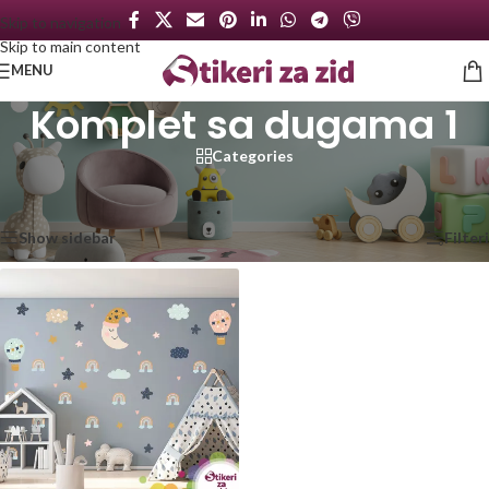
Skip to navigation
Skip to main content
MENU
Komplet sa dugama 1
Categories
Početna
/
Proizvod označen „Komplet sa dugama 1“
Prikazan jedan rezultat
Show sidebar
Filteri