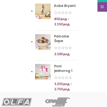
Kobe Bryant
Viber
850
рсд
–
2.150
рсд
Patrolne
Šape
2.100
рсд
Poni
jednorog 1
1.250
рсд
–
2.750
рсд