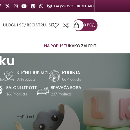
FAQS
NOVOSTI
KONTAKT
ULOGUJ SE / REGISTRUJ SE
0
РСД
NA POPUSTU
KAKO ZALEPITI
aku
KUĆNI LJUBIMCI
KUHINJA
ts
37 Products
86 Products
SALONI LEPOTE
SPAVAĆA SOBA
166 Products
237 Products
KATEGORIJE
Filteri
PROIZVODA