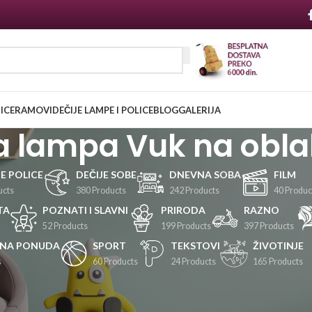
NICE
RAMOVI
DEČIJE LAMPE I POLICE
BLOG
GALERIJA
a lampa Vuk na obl
JE POLICE
DEČIJE SOBE
DNEVNA SOBA
FILM
ucts
380 Products
242 Products
40 Produc
TA
POZNATI I SLAVNI
PRIRODA
RAZNO
52 Products
199 Products
397 Products
LNA PONUDA
SPORT
TEKSTOVI
ŽIVOTINJE
s
60 Products
24 Products
165 Products
Prikaži
24
36
48